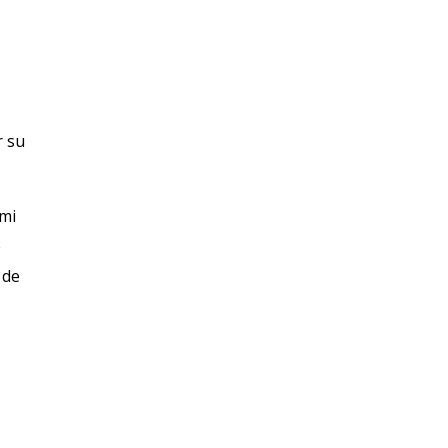
r su
ami
e
 de