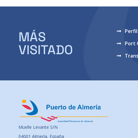
Perfi
MÁS
Port
VISITADO
Tran
Muelle Levante S/N
04001 Almería, España